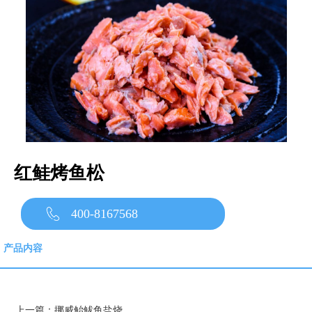
红鲑烤鱼松
400-8167568
产品内容
上一篇：
挪威鲐鲅鱼盐烧