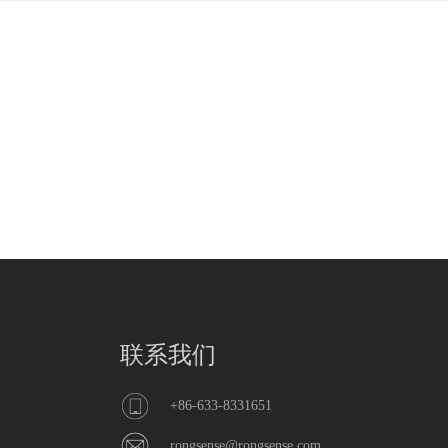
联系我们
+86-633-8331651
rongsense@rongsense.com