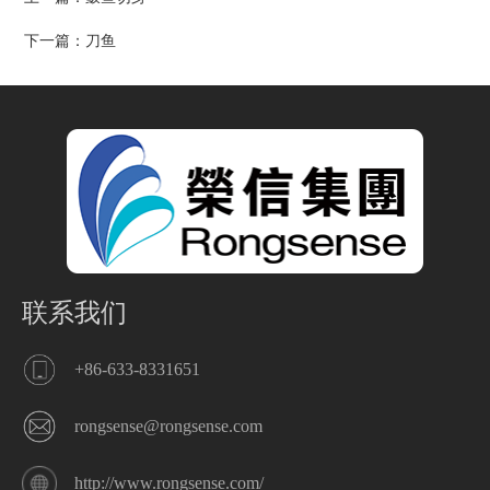
下一篇：
刀鱼
联系我们
+86-633-8331651
rongsense@rongsense.com
http://www.rongsense.com/