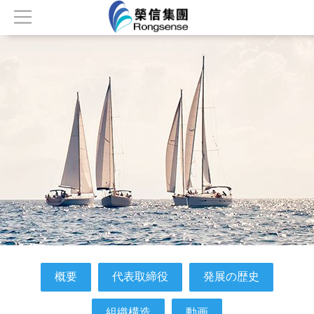
最初
简介
製品
ニュース
名誉
連絡する
概要
代表取締役
発展の歴史
組織構造
動画